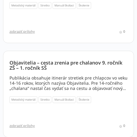
Metodický materiál
Stretko
Manuál školiaci
Školenie
zobraziť prílohy
0
Objavitelia – cesta zrenia pre chalanov 9. ročník
ZŠ – 1. ročník SŠ
Publikácia obsahuje itinerár stretiek pre chlapcov vo veku
14-16 rokov, ktorých nazýva Objavitelia. Pre 14-ročného
„chalana“ nastal čas vydať sa na cestu a objavovať nový
svet. Rozhodnúť sa putovať, aby objavil odpovede na
otázky. Musí opustiť všetko známe a dôverné. Opustiť to,
Metodický materiál
Stretko
Manuál školiaci
Školenie
čo dôverne pozná a nelipnúť na bezpečnom mieste. Púť
vytvára skúsenosti. Odísť treba aj od toho, čo ho ubíja a
necháva stáť na mieste. Čaká ho akýsi labyrint sveta,
v ktorom ho budeš, drahý animátor, sprevádzať.
zobraziť prílohy
0