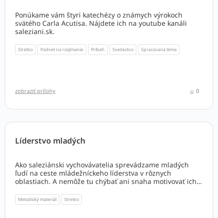
Ponúkame vám štyri katechézy o známych výrokoch
svätého Carla Acutisa. Nájdete ich na youtube kanáli
saleziani.sk.
Stretko
Podnet na rozjímanie
Príbeh
Svedectvo
Spracovaná téma
zobraziť prílohy
0
Líderstvo mladých
Ako saleziánski vychovávatelia sprevádzame mladých
ľudí na ceste mládežníckeho líderstva v rôznych
oblastiach. A nemôže tu chýbať ani snaha motivovať ich k
tomu, aby sa stali skutočnými tvorcami mieru, lásky a
spravodlivosti v dnešnom svete, ako nás k tomu pozýva
Metodický materiál
Stretko
pápež Lev XIV. vo svojom posolstve k Svetovému dňu
mieru, 1. januára 2026. Na túto tému ponúka Oddelenie