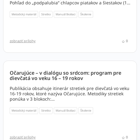
Pohľad do „podpalubia“ chlapcov piatakov a šiestakov (10
– 11 rokov)
Metodický materiál
Stretko
Manuál školiaci
Školenie
zobraziť prílohy
0
Očarujúce – v dialógu so srdcom: program pre
dievčatá vo veku 16 – 19 rokov
Publikácia obsahuje itinerár stretiek pre dievčatá vo veku
16-19 rokov, ktoré nazýva Očarujúce. Metodiky stretiek
ponúka v 3 blokoch:
1. Sféry dôverné
2. Životná prax
Metodický materiál
Stretko
Manuál školiaci
Školenie
3. Sprievodkyne, lovkyne, objavovateľky
zobraziť prílohy
0