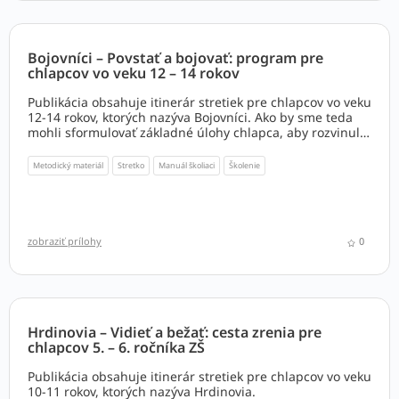
Bojovníci – Povstať a bojovať: program pre
chlapcov vo veku 12 – 14 rokov
Publikácia obsahuje itinerár stretiek pre chlapcov vo veku
12-14 rokov, ktorých nazýva Bojovníci. Ako by sme teda
mohli sformulovať základné úlohy chlapca, aby rozvinul
bohatstvo, ktoré sa v ňom odhaľuje?
Metodický materiál
Stretko
Manuál školiaci
Školenie
zobraziť prílohy
0
Hrdinovia – Vidieť a bežať: cesta zrenia pre
chlapcov 5. – 6. ročníka ZŠ
Publikácia obsahuje itinerár stretiek pre chlapcov vo veku
10-11 rokov, ktorých nazýva Hrdinovia.