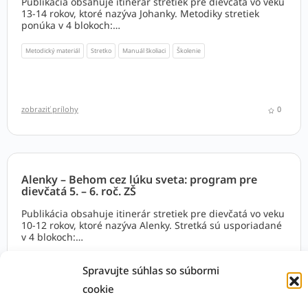
Publikácia obsahuje itinerár stretiek pre dievčatá vo veku
13-14 rokov, ktoré nazýva Johanky. Metodiky stretiek
ponúka v 4 blokoch:
1. Cvalom z detstva
2. Girlpower - som strhujúca - moje zdroje
Metodický materiál
Stretko
Manuál školiaci
Školenie
3. Skús, čo dokážeš a vydržíš - moj sila, zbraň a štít
4. Tajomstvo bolesti, smrti a nového života má svoj chrám
vo mne
zobraziť prílohy
0
Alenky – Behom cez lúku sveta: program pre
dievčatá 5. – 6. roč. ZŠ
Publikácia obsahuje itinerár stretiek pre dievčatá vo veku
10-12 rokov, ktoré nazýva Alenky. Stretká sú usporiadané
v 4 blokoch:
1. Životu na stope
2. Všedný a predsa čarovný svet
Metodický materiál
Stretko
Manuál školiaci
Školenie
Spravujte súhlas so súbormi
3. Tajomstvo premeny
4. Z princeznej kráľovná
cookie