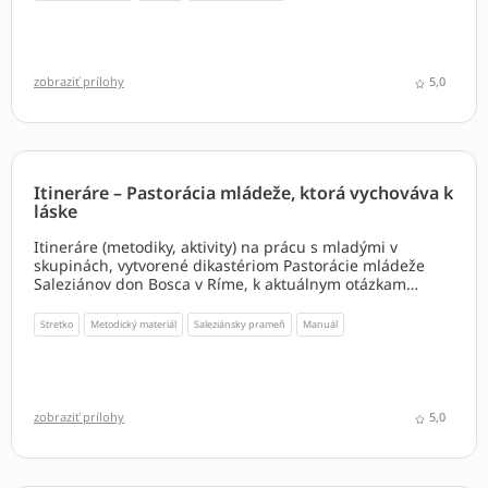
zobraziť prílohy
5,0
Itineráre – Pastorácia mládeže, ktorá vychováva k
láske
Itineráre (metodiky, aktivity) na prácu s mladými v
skupinách, vytvorené dikastériom Pastorácie mládeže
Saleziánov don Bosca v Ríme, k aktuálnym otázkam
výchovy k láske (k vzťahom). Nadväzuje na publikáciu
Pastorácia mládeže, ktorá vychováva k láske. K dispozícii
Stretko
Metodický materiál
Saleziánsky prameň
Manuál
v taliančine aj v slovenskom preklade.
Publikácia je určená pre skúsených vedúcich animátorov
schopných adaptovať ponúkaný obsah do slovenského
kontextu. Obsahuje metodiky, ktoré otvárajú aj ťažké
otázky s cieľom vytvoriť priestor na diskusiu a
zobraziť prílohy
5,0
konfrontovať sa s pohľadmi, na ktoré mladí bežne
narážajú.