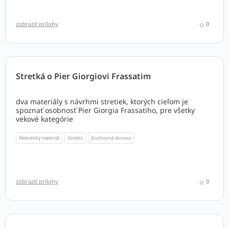
pastorácie mládeže v generálnom dome materiály, ktoré
môžu byť inšpiráciou na prípravu stretiek alebo iných
aktivít a debát s mladými. Autorom je člen tímu
zobraziť prílohy
0
pastorácie Jerry Matsoumbou SDB.
Stretká o Pier Giorgiovi Frassatim
dva materiály s návrhmi stretiek, ktorých cieľom je
spoznať osobnosť Pier Giorgia Frassatiho, pre všetky
vekové kategórie
Metodický materiál
Stretko
Duchovná obnova
zobraziť prílohy
0