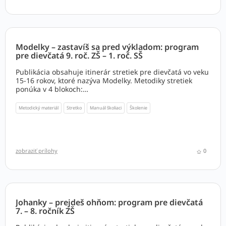
Modelky – zastavíš sa pred výkladom: program
pre dievčatá 9. roč. ZŠ – 1. roč. SŠ
Publikácia obsahuje itinerár stretiek pre dievčatá vo veku
15-16 rokov, ktoré nazýva Modelky. Metodiky stretiek
ponúka v 4 blokoch:
1. Ja, Alžbeta a svet
2. Doma vo svete
Metodický materiál
Stretko
Manuál školiaci
Školenie
3. Ja – žena
4. Od seba k iným – ty si (vy ste) môj objav
zobraziť prílohy
0
Johanky – prejdeš ohňom: program pre dievčatá
7. – 8. ročník ZŠ