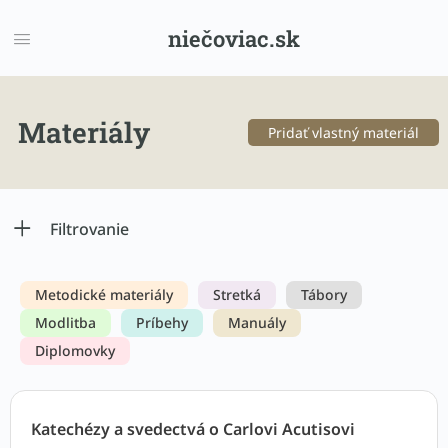
niečoviac.sk
Materiály
Pridať vlastný materiál
Filtrovanie
Metodické materiály
Stretká
Tábory
Modlitba
Príbehy
Manuály
Diplomovky
Katechézy a svedectvá o Carlovi Acutisovi