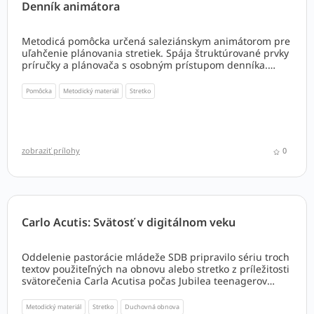
Denník animátora
Metodicá pomôcka určená saleziánskym animátorom pre
uľahčenie plánovania stretiek. Spája štruktúrované prvky
príručky a plánovača s osobným prístupom denníka.
Pomáha a uľahčuje plánovanie a realizácie stretnutí a
zároveň pestuje návyk k reflexii.
Pomôcka
Metodický materiál
Stretko
zobraziť prílohy
0
Carlo Acutis: Svätosť v digitálnom veku
Oddelenie pastorácie mládeže SDB pripravilo sériu troch
textov použiteľných na obnovu alebo stretko z príležitosti
svätorečenia Carla Acutisa počas Jubilea teenagerov
2025:
Metodický materiál
Stretko
Duchovná obnova