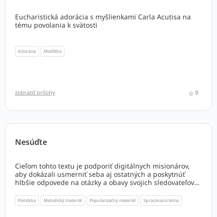
Eucharistická adorácia s myšlienkami Carla Acutisa na
tému povolania k svätosti
Adorácia
Modlitba
zobraziť prílohy
0
Nesúďte
Cieľom tohto textu je podporiť digitálnych misionárov,
aby dokázali usmerniť seba aj ostatných a poskytnúť
hlbšie odpovede na otázky a obavy svojich sledovateľov
(followerov) na sociálnych sieťach týkajúcich sa témy
nesúdenia. Preto je určený predovšetkým jednotlivcom,
Pomôcka
Metodický materiál
Popularizačný materiál
Spracovaná téma
ktorí vykonávajú svoje evanjelizačné poslanie v
digitálnych médiách.