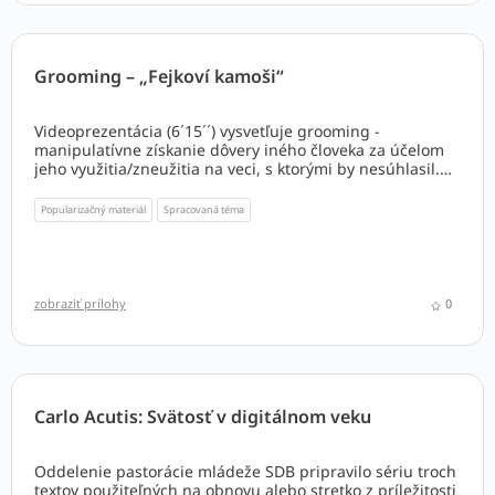
Grooming – „Fejkoví kamoši“
Videoprezentácia (6´15´´) vysvetľuje grooming -
manipulatívne získanie dôvery iného človeka za účelom
jeho využitia/zneužitia na veci, s ktorými by nesúhlasil.
Načrtáva ako grooming identifikovať a ako sa mu brániť.
Video je vhodné pre teenagerov a starších. Video je k
Popularizačný materiál
Spracovaná téma
dispozícii v
slovenskom, ukrajinskom
a
anglickom
jazyku
.
zobraziť prílohy
0
Carlo Acutis: Svätosť v digitálnom veku
Oddelenie pastorácie mládeže SDB pripravilo sériu troch
textov použiteľných na obnovu alebo stretko z príležitosti