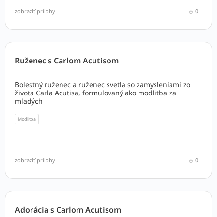
zobraziť prílohy
0
Ruženec s Carlom Acutisom
Bolestný ruženec a ruženec svetla so zamysleniami zo
života Carla Acutisa, formulovaný ako modlitba za
mladých
Modlitba
zobraziť prílohy
0
Adorácia s Carlom Acutisom