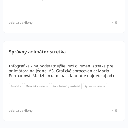
zobraziť prílohy
0
Správny animátor stretka
Infografika - najpodstatnejšie veci o vedení stretka pre
animátora na jednej A3. Grafické spracovanie: Mária
Furmanová. Medzi linkami na stiahnutie nájdete aj odkaz
na záznam webinárov vysvetľujúcich infografiku, ktoré sa
dajú použiť s animátormi pri príprave ich stretiek.
Pomôcka
Metodický materiál
Popularizačný materiál
Spracovaná téma
zobraziť prílohy
0