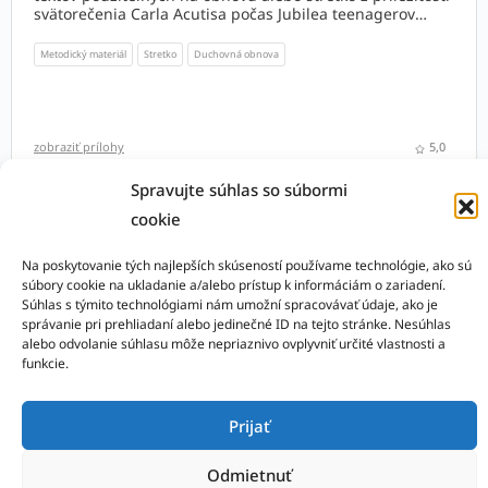
svätorečenia Carla Acutisa počas Jubilea teenagerov
2025:
Metodický materiál
Stretko
Duchovná obnova
zobraziť prílohy
5,0
Spravujte súhlas so súbormi
cookie
...
1
2
3
8
Na koniec
Na poskytovanie tých najlepších skúseností používame technológie, ako sú
súbory cookie na ukladanie a/alebo prístup k informáciám o zariadení.
Súhlas s týmito technológiami nám umožní spracovávať údaje, ako je
správanie pri prehliadaní alebo jedinečné ID na tejto stránke. Nesúhlas
alebo odvolanie súhlasu môže nepriaznivo ovplyvniť určité vlastnosti a
© 2026 - Saleziánsky pastoračný tím
funkcie.
Pravidlá
GDPR
Prijať
Odmietnuť