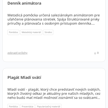
Denník animátora
Metodicá pomôcka určená saleziánskym animátorom pre
uľahčenie plánovania stretiek. Spája štruktúrované prvky
príručky a plánovača s osobným prístupom denníka.
Pomáha a uľahčuje plánovanie a realizácie stretnutí a
zároveň pestuje návyk k reflexii.
Pomôcka
Metodický materiál
Stretko
zobraziť prílohy
0
Plagát Mladí svätí
Mladí svätí - plagát, ktorý chce predstaviť nových svätých,
ktorých životný odkaz je aktuálny pre našich mladých, cez
neho budú mať mladí možnosť zoznámiť sa so svätcami
21. storočia... Grafické spracovanie: Mária Furmanová
Pomôcka
Prezentácia
Popularizačný materiál