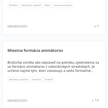
Pomôcka
Metodický materiál
Tábor
Spracovaná téma
zobraziť prílohy
0
Miestna formácia animátorov
Brožúrka vznikla ako odpoveď na potrebu zjednotenia sa
vo formácii animátorov v saleziánskych strediskách. Je
určená najmä tým, ktorí zostavujú a vedú formačné
programy. Ponúka okruhy a témy, ktoré môžu poslúžiť
ako pomôcka a inšpirácia. K jednotlivým témam
Metodický materiál
Pomôcka
Školenie
poskytuje prehľad zdrojov, dokumentov a podporných
materiálov (videá, prezentácie a pod.).
zobraziť prílohy
5,0