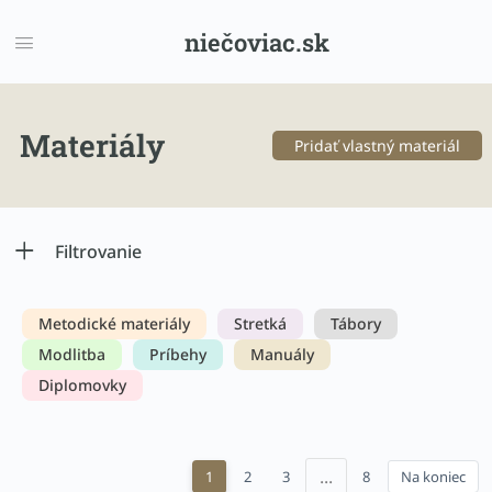
niečoviac.sk
Materiály
Pridať vlastný materiál
Filtrovanie
Metodické materiály
Stretká
Tábory
Modlitba
Príbehy
Manuály
Diplomovky
...
1
2
3
8
Na koniec