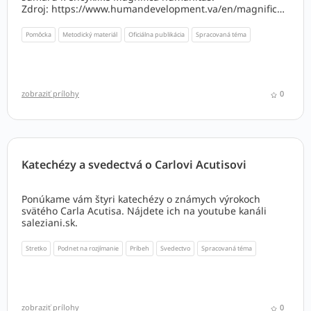
Zdroj: https://www.humandevelopment.va/en/magnifica-
humanitas.html
Pomôcka
Metodický materiál
Oficiálna publikácia
Spracovaná téma
zobraziť prílohy
0
Katechézy a svedectvá o Carlovi Acutisovi
Ponúkame vám štyri katechézy o známych výrokoch
svätého Carla Acutisa. Nájdete ich na youtube kanáli
saleziani.sk.
Stretko
Podnet na rozjímanie
Príbeh
Svedectvo
Spracovaná téma
zobraziť prílohy
0