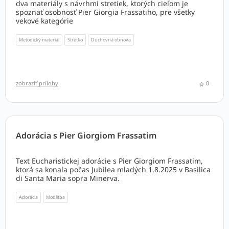
dva materiály s návrhmi stretiek, ktorých cieľom je
spoznať osobnosť Pier Giorgia Frassatiho, pre všetky
vekové kategórie
Metodický materiál
Stretko
Duchovná obnova
zobraziť prílohy
0
Adorácia s Pier Giorgiom Frassatim
Text Eucharistickej adorácie s Pier Giorgiom Frassatim,
ktorá sa konala počas Jubilea mladých 1.8.2025 v Basilica
di Santa Maria sopra Minerva.
Adorácia
Modlitba