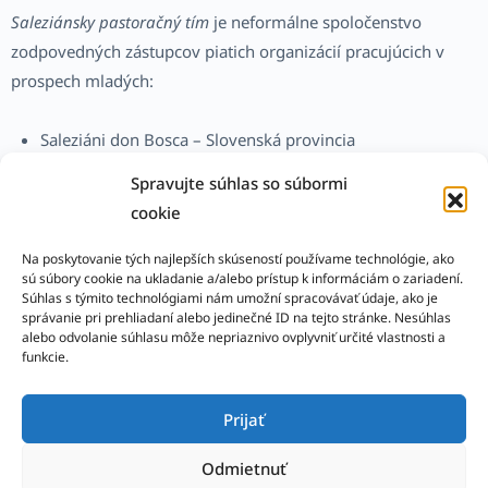
Saleziánsky pastoračný tím
je neformálne spoločenstvo
zodpovedných zástupcov piatich organizácií pracujúcich v
prospech mladých:
Saleziáni don Bosca – Slovenská provincia
Inštitút dcér Márie Pomocnice (saleziánky)
Spravujte súhlas so súbormi
Združenie saleziánov spolupracovníkov na Slovensku
cookie
Laura, združenie mladých
Domka – Združenie saleziánskej mládeže
Na poskytovanie tých najlepších skúseností používame technológie, ako
sú súbory cookie na ukladanie a/alebo prístup k informáciám o zariadení.
Súhlas s týmito technológiami nám umožní spracovávať údaje, ako je
Naším cieľom je koordinovať výchovno-pastoračné aktivity
správanie pri prehliadaní alebo jedinečné ID na tejto stránke. Nesúhlas
alebo odvolanie súhlasu môže nepriaznivo ovplyvniť určité vlastnosti a
zúčastnených a poskytovať podporu a inšpiráciu pre ich
funkcie.
skvalitňovanie.
Prijať
Odmietnuť