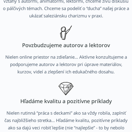
vzťahy s autormi, animátormi, lektormi, chceme živú diskusiu
o pálčivých témach. Chceme sa podeliť o “ducha” našej práce a
ukázať saleziánsku charizmu v praxi.
Povzbudzujeme autorov a lektorov
Nielen online priestor na zdieľanie... Aktívne konzultujeme a
podporujeme autorov a lektorov pri úprave materiálov,
kurzov, videí a zlepšení ich edukačného dosahu.
Hľadáme kvalitu a pozitívne príklady
Nielen rutinná “práca s deckami” ako sa vždy robila, zaplniť
čas najbližšieho stretka... Hľadáme kvalitu, pozitívne príklady
ako sa dajú veci robiť lepšie (nie “najlepšie” - to by nebolo