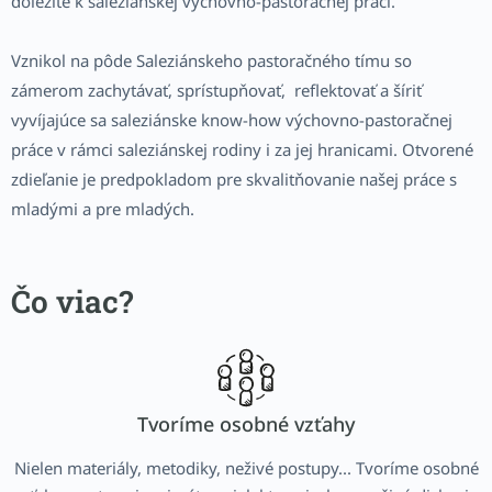
dôležité k saleziánskej výchovno-pastoračnej práci.
Vznikol na pôde Saleziánskeho pastoračného tímu so
zámerom zachytávať, sprístupňovať, reflektovať a šíriť
vyvíjajúce sa saleziánske know-how výchovno-pastoračnej
práce v rámci saleziánskej rodiny i za jej hranicami. Otvorené
zdieľanie je predpokladom pre skvalitňovanie našej práce s
mladými a pre mladých.
Čo viac?
Tvoríme osobné vzťahy
Nielen materiály, metodiky, neživé postupy... Tvoríme osobné