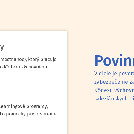
hy
Povin
amestnanec), ktorý pracuje
 do Kódexu výchovného
V diele je pov
zabezpečenie z
Kódexu výchovn
saleziánskych d
learningové programy,
ako pomôcky pre otvorenie