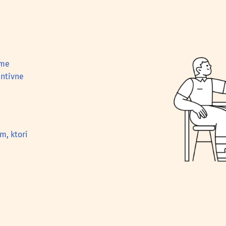
áme
entívne
, ktorí