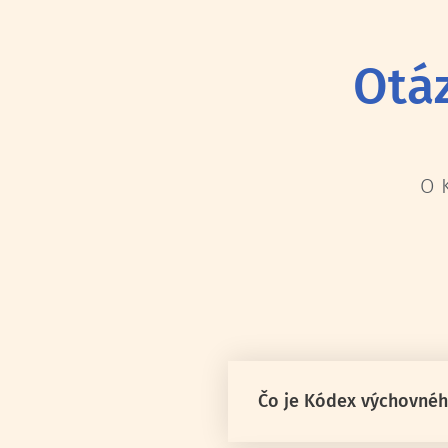
Otá
O 
Čo je Kódex výchovnéh