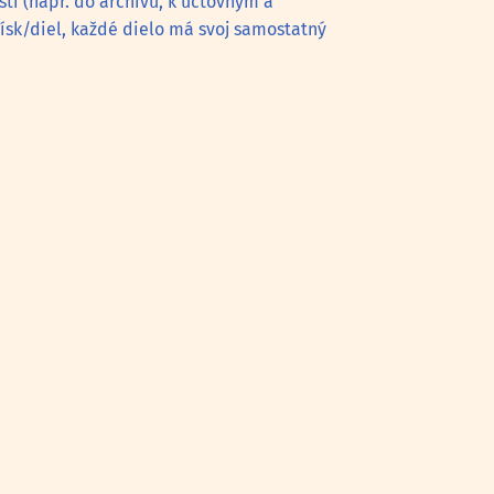
tí (napr. do archívu, k účtovným a
ísk/diel, každé dielo má svoj samostatný