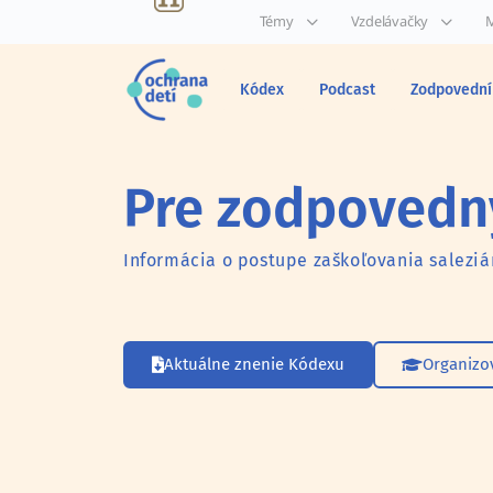
Témy
Vzdelávačky
M
Kódex
Podcast
Zodpovední
Pre zodpovedný
Informácia o postupe zaškoľovania saleziá
Aktuálne znenie Kódexu
Organizo