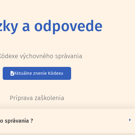
zky a odpovede
Kódexe výchovného správania
Aktuálne znenie Kódexu
Príprava zaškolenia
o správania ?