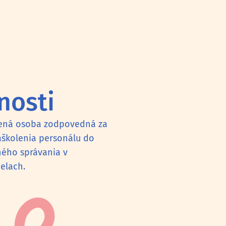
nosti
erená osoba zodpovedná za
aškolenia personálu do
ého správania v
ielach.