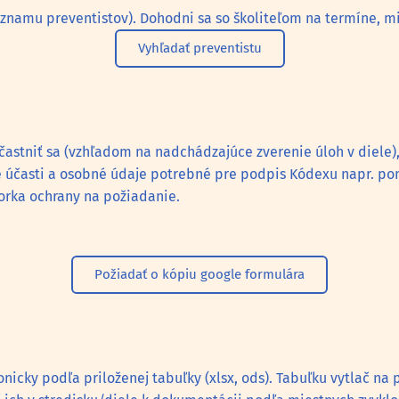
oznamu preventistov). Dohodni sa so školiteľom na termíne, 
Vyhľadať preventistu
častniť sa (vzhľadom na nadchádzajúce zverenie úloh v diele), 
e účasti a osobné údaje potrebné pre podpis Kódexu napr. p
torka ochrany na požiadanie.
Požiadať o kópiu google formulára
onicky podľa priloženej tabuľky (xlsx, ods). Tabuľku vytlač na