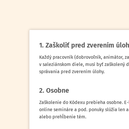
1. Zaškoliť pred zverením úlo
Každý pracovník (dobrovoľník, animátor, z
v saleziánskom diele, musí byť zaškolený
správania pred zverením úlohy.
2. Osobne
Zaškolenie do Kódexu prebieha osobne. E-
online semináre a pod. ponuky slúžia len 
alebo prehĺbenie tém.