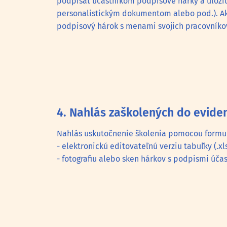
podpísať účastníkom podpisové hárky a uložiť 
personalistickým dokumentom alebo pod.). Ak 
podpisový hárok s menami svojich pracovníkov,
4. Nahlás zaškolených do evide
Nahlás uskutočnenie školenia pomocou formulá
- elektronickú editovateľnú verziu tabuľky (.xls
- fotografiu alebo sken hárkov s podpismi účas