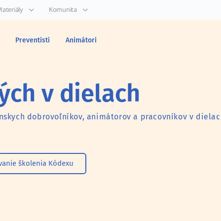
ateriály
Komunita
Preventisti
Animátori
ch v dielach
nskych dobrovoľníkov, animátorov a pracovníkov v diela
vanie školenia Kódexu