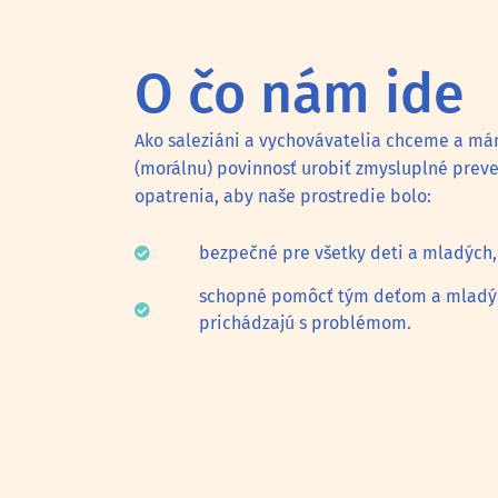
O čo nám ide
Ako saleziáni a vychovávatelia chceme a m
(morálnu) povinnosť urobiť zmysluplné prev
opatrenia, aby naše prostredie bolo:
bezpečné pre všetky deti a mladých,
schopné pomôcť tým deťom a mladým
prichádzajú s problémom.