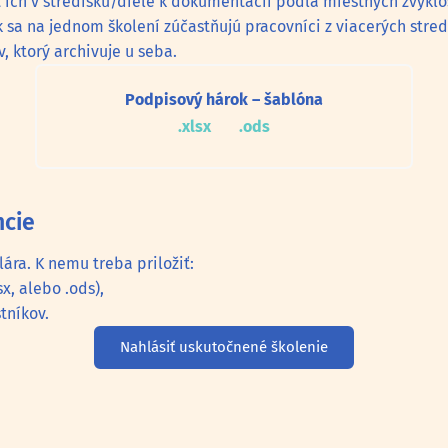
ich v stredisku/diele k dokumentácii podľa miestnych zvyklos
sa na jednom školení zúčastňujú pracovníci z viacerých stred
 ktorý archivuje u seba.
Podpisový hárok – šablóna
.xlsx
.ods
ncie
ra. K nemu treba priložiť:
x, alebo .ods),
tníkov.
Nahlásiť uskutočnené školenie