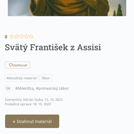
0
Svätý František z Assisi
Uschovať
Metodický materiál
Tábor
,
Miletička
primestský tábor
SK
Zverejnil/a: Adrián Guba, 13. 10. 2023
Posledná úprava: 18. 10. 2023
Stiahnuť materiál