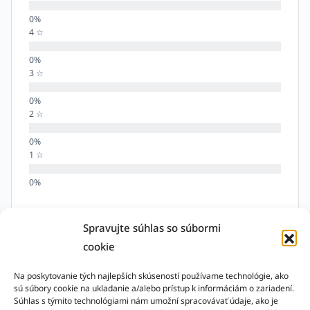
4 ☆
3 ☆
2 ☆
1 ☆
Spravujte súhlas so súbormi
Zatiaľ neboli odoslané žiadne hodnotenia.
cookie
Ponúknite prvé!
Na poskytovanie tých najlepších skúseností používame technológie, ako
sú súbory cookie na ukladanie a/alebo prístup k informáciám o zariadení.
Súhlas s týmito technológiami nám umožní spracovávať údaje, ako je