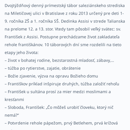
Dvojtýždňový denný prímestský tábor saleziánskeho strediska
na Miletičovej ulici v Bratislave z roku 2013 určený pre deti 1-
9. ročníka ZŠ a 1. ročníka SŠ. Dedinka Assisi v strede Talianska
na prelome 12. a 13. stor. Vtedy tam pôsobil veľký svätec: sv.
František z Assisi. Postupne prechádzame život zakladateľa
rehole františkánov. 10 táborových dní sme rozdelili na tieto
etapy jeho života:
– život v bohatej rodine, bezstarostná mladosť, zábavy,…
– túžba po rytierstve, zajatie, obrátenie
– Božie zjavenie, výzva na opravu Božieho domu
– Františkov príklad inšpiruje druhých, túžba založiť rehoľu
– František u sultána prosí za mier medzi moslimami a
kresťanmi
– Sloboda, František: „Čo môžeš urobiť človeku, ktorý nič
nemá?“
– Potvrdenie rehole pápežom, prvý Betlehem, prvá krížová