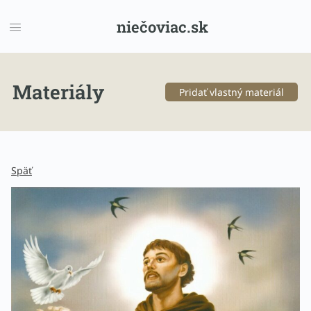
niečoviac.sk
Materiály
Pridať vlastný materiál
Späť