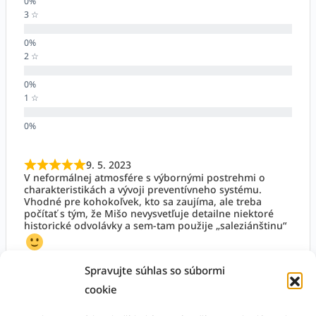
3 ☆
2 ☆
1 ☆
9. 5. 2023
V neformálnej atmosfére s výbornými postrehmi o
charakteristikách a vývoji preventívneho systému.
Vhodné pre kohokoľvek, kto sa zaujíma, ale treba
počítať s tým, že Mišo nevysvetľuje detailne niektoré
historické odvolávky a sem-tam použije „saleziánštinu“
Jano Mihalik
Spravujte súhlas so súbormi
cookie