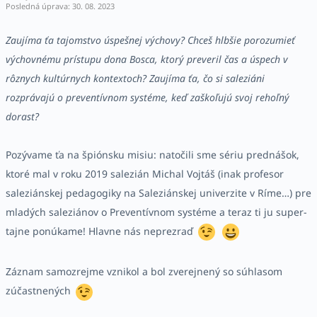
Posledná úprava: 30. 08. 2023
Zaujíma ťa tajomstvo úspešnej výchovy? Chceš hlbšie porozumieť
výchovnému prístupu dona Bosca, ktorý preveril čas a úspech v
rôznych kultúrnych kontextoch? Zaujíma ťa, čo si saleziáni
rozprávajú o preventívnom systéme, keď zaškoľujú svoj rehoľný
dorast?
Pozývame ťa na špiónsku misiu: natočili sme sériu prednášok,
ktoré mal v roku 2019 salezián Michal Vojtáš (inak profesor
saleziánskej pedagogiky na Saleziánskej univerzite v Ríme…) pre
mladých saleziánov o Preventívnom systéme a teraz ti ju super-
tajne ponúkame! Hlavne nás neprezraď
Záznam samozrejme vznikol a bol zverejnený so súhlasom
zúčastnených