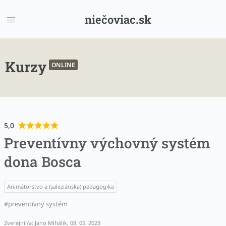
niečoviac.sk
Kurzy
ONLINE
5,0
Preventívny výchovný systém
dona Bosca
Animátorstvo a (saleziánska) pedagogika
preventívny systém
Zverejnil/a: Jano Mihálik, 08. 05. 2023