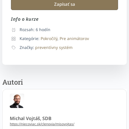
Zapísať sa
Info o kurze
Rozsah:
6 hodín
Kategórie:
Pokročilý
,
Pre animátorov
Značky:
preventívny systém
Autori
Michal Vojtáš, SDB
https://niecoviac.sk/clenovia/misovojtas/